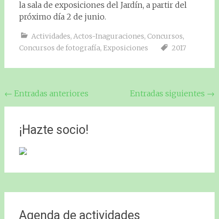
la sala de exposiciones del Jardín, a partir del
próximo día 2 de junio.
Actividades
,
Actos-Inaguraciones
,
Concursos
,
Concursos de fotografía
,
Exposiciones
2017
Navegación
←
Entradas anteriores
Entradas siguientes
→
de
entradas
¡Hazte socio!
Agenda de actividades