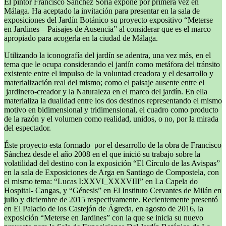
El pintor Francisco Sánchez Soria expone por primera vez en
Málaga. Ha aceptado la invitación para presentar en la sala de
exposiciones del Jardín Botánico su proyecto expositivo “Meterse
en Jardines – Paisajes de Ausencia” al considerar que es el marco
apropiado para acogerla en la ciudad de Málaga.
Utilizando la iconografía del jardín se adentra, una vez más, en el
tema que le ocupa considerando el jardín como metáfora del tránsito
existente entre el impulso de la voluntad creadora y el desarrollo y
materialización real del mismo; como el paisaje ausente entre el
jardinero-creador y la Naturaleza en el marco del jardín. En ella
materializa la dualidad entre los dos destinos representando el mismo
motivo en bidimensional y tridimensional, el cuadro como producto
de la razón y el volumen como realidad, unidos, o no, por la mirada
del espectador.
Éste proyecto esta formado por el desarrollo de la obra de Francisco
Sánchez desde el año 2008 en el que inició su trabajo sobre la
volatilidad del destino con la exposición “El Círculo de las Avispas”
en la sala de Exposiciones de Arga en Santiago de Compostela, con
el mismo tema: “Lucas I:XXVI_XXXVIII” en La Capela do
Hospital- Cangas, y “Génesis” en El Instituto Cervantes de Milán en
julio y diciembre de 2015 respectivamente. Recientemente presentó
en El Palacio de los Castejón de Ágreda, en agosto de 2016, la
exposición “Meterse en Jardines” con la que se inicia su nuevo