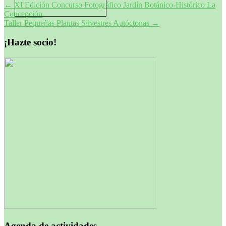
Navegación
←
XI Edición Concurso Fotográfico Jardín Botánico-Histórico La
Concepción
de
Taller Pequeñas Plantas Silvestres Autóctonas
→
entradas
¡Hazte socio!
Agenda de actividades