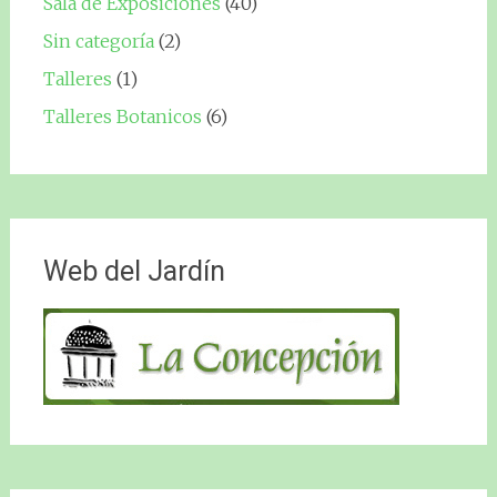
Sala de Exposiciones
(40)
Sin categoría
(2)
Talleres
(1)
Talleres Botanicos
(6)
Web del Jardín