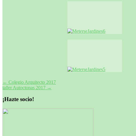
Navegación
←
Colegio Arquitecto 2017
taller Autoctonas 2017
→
de
entradas
¡Hazte socio!