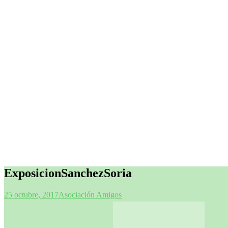
ExposicionSanchezSoria
25 octubre, 2017
Asociación Amigos