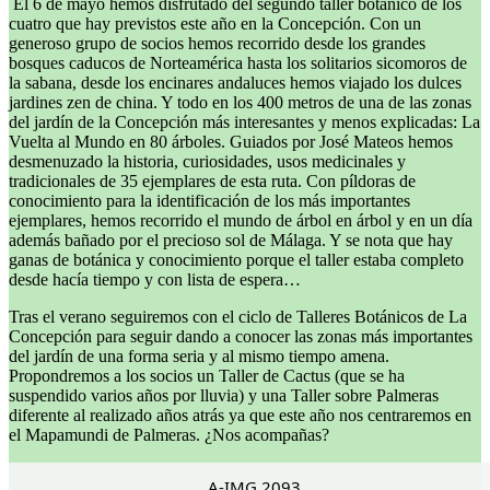
El 6 de mayo hemos disfrutado del segundo taller botánico de los
cuatro que hay previstos este año en la Concepción. Con un
generoso grupo de socios hemos recorrido desde los grandes
bosques caducos de Norteamérica hasta los solitarios sicomoros de
la sabana, desde los encinares andaluces hemos viajado los dulces
jardines zen de china. Y todo en los 400 metros de una de las zonas
del jardín de la Concepción más interesantes y menos explicadas: La
Vuelta al Mundo en 80 árboles. Guiados por José Mateos hemos
desmenuzado la historia, curiosidades, usos medicinales y
tradicionales de 35 ejemplares de esta ruta. Con píldoras de
conocimiento para la identificación de los más importantes
ejemplares, hemos recorrido el mundo de árbol en árbol y en un día
además bañado por el precioso sol de Málaga. Y se nota que hay
ganas de botánica y conocimiento porque el taller estaba completo
desde hacía tiempo y con lista de espera…
Tras el verano seguiremos con el ciclo de Talleres Botánicos de La
Concepción para seguir dando a conocer las zonas más importantes
del jardín de una forma seria y al mismo tiempo amena.
Propondremos a los socios un Taller de Cactus (que se ha
suspendido varios años por lluvia) y una Taller sobre Palmeras
diferente al realizado años atrás ya que este año nos centraremos en
el Mapamundi de Palmeras. ¿Nos acompañas?
A-IMG 2093