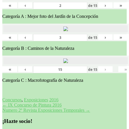
«
‹
›
»
de
15
Categoría A : Mejor foto del Jardín de la Concepción
«
‹
›
»
de
15
Categoría B : Caminos de la Naturaleza
«
‹
›
»
de
15
Categoría C : Macrofotografía de Naturaleza
Concursos
,
Exposiciones
2016
Navegación
←
IX Concurso de Pintura 2016
Numero 2º Revista Exposiciones Temporales
→
de
entradas
¡Hazte socio!