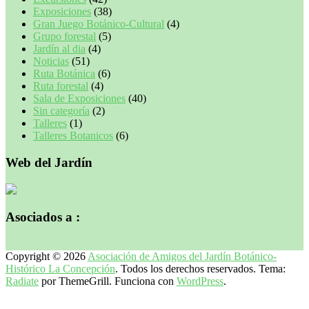
Exposiciones
(38)
Gran Juego Botánico-Cultural
(4)
Grupo forestal
(5)
Jardín al dia
(4)
Noticias
(51)
Ruta Botánica
(6)
Ruta forestal
(4)
Sala de Exposiciones
(40)
Sin categoría
(2)
Talleres
(1)
Talleres Botanicos
(6)
Web del Jardín
Asociados a :
Copyright © 2026
Asociación de Amigos del Jardín Botánico-
Histórico La Concepción
. Todos los derechos reservados. Tema:
Radiate
por ThemeGrill. Funciona con
WordPress
.