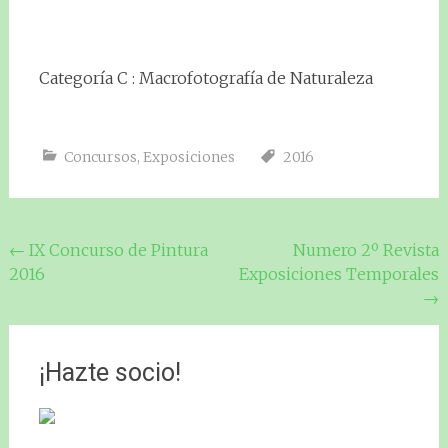
Categoría C : Macrofotografía de Naturaleza
Concursos
,
Exposiciones
2016
Navegación
←
IX Concurso de Pintura
Numero 2º Revista
2016
Exposiciones Temporales
de
→
entradas
¡Hazte socio!