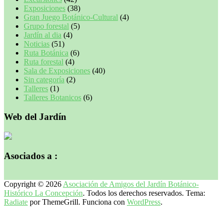
Exposiciones
(38)
Gran Juego Botánico-Cultural
(4)
Grupo forestal
(5)
Jardín al dia
(4)
Noticias
(51)
Ruta Botánica
(6)
Ruta forestal
(4)
Sala de Exposiciones
(40)
Sin categoría
(2)
Talleres
(1)
Talleres Botanicos
(6)
Web del Jardín
Asociados a :
Copyright © 2026
Asociación de Amigos del Jardín Botánico-
Histórico La Concepción
. Todos los derechos reservados. Tema:
Radiate
por ThemeGrill. Funciona con
WordPress
.