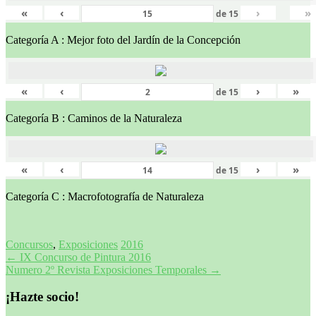
«
‹
›
»
de
15
Categoría A : Mejor foto del Jardín de la Concepción
«
‹
›
»
de
15
Categoría B : Caminos de la Naturaleza
«
‹
›
»
de
15
Categoría C : Macrofotografía de Naturaleza
Concursos
,
Exposiciones
2016
Navegación
←
IX Concurso de Pintura 2016
Numero 2º Revista Exposiciones Temporales
→
de
entradas
¡Hazte socio!