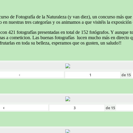
rso de Fotografía de la Naturaleza (y van diez), un concurso más que
en nuestras tres categorías y os animamos a que visitéis la exposición e
on 421 fotografías presentadas en total de 152 fotógrafos. Y aunque t
emas a cometicion. Las buenas fotografías lucen mucho más en directo qu
frutarlas en toda su belleza, esperamos que os gusten, un saludo!!
‹
de
15
‹
de
15