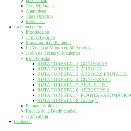
Hazte socio
Ave del Paraíso
Asambleas
Junta Directiva
Mediateca
La Concepción
Introducción
Jardín Histórico
Mapamundi de Palmeras
La Vuelta al Mundo en 80 Árboles
Jardín de Crasas y Suculentas
Ruta Forestal
RUTA FORESTAL 1, CONÍFERAS
RUTA FORESTAL 2, ÁRBOLES
RUTA FORESTAL 3. ÁRBOLES FRUTALES
RUTA FORESTAL 4. CONÍFERAS 2
RUTA FORESTAL 5. ARBUSTOS 1
RUTA FORESTAL 6. ARBUSTOS 2
RUTA FORESTAL 7. PLANTAS AROMÁTIC
RUTA FORESTAL 8. Geología
Plantas Primitivas
Rocalla de la Biodiversidad
Jardín al dia
Contactar