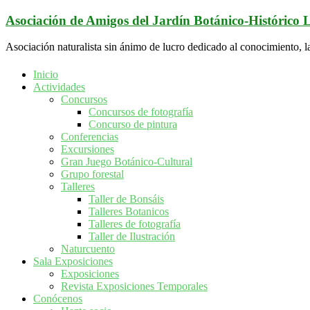
Saltar
Asociación de Amigos del Jardín Botánico-Histórico
al
contenido
Asociación naturalista sin ánimo de lucro dedicado al conocimiento, l
Inicio
Actividades
Concursos
Concursos de fotografía
Concurso de pintura
Conferencias
Excursiones
Gran Juego Botánico-Cultural
Grupo forestal
Talleres
Taller de Bonsáis
Talleres Botanicos
Talleres de fotografía
Taller de Ilustración
Naturcuento
Sala Exposiciones
Exposiciones
Revista Exposiciones Temporales
Conócenos