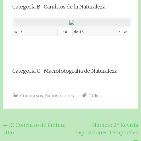
Categoría B : Caminos de la Naturaleza
«
‹
›
»
de
15
Categoría C : Macrofotografía de Naturaleza
Concursos
,
Exposiciones
2016
Navegación
←
IX Concurso de Pintura
Numero 2º Revista
2016
Exposiciones Temporales
de
→