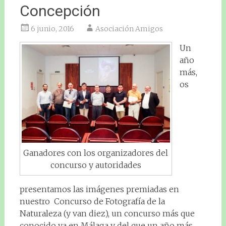
Concepción
6 junio, 2016
Asociación Amigos
Un
año
más,
os
Ganadores con los organizadores del
concurso y autoridades
presentamos las imágenes premiadas en
nuestro Concurso de Fotografía de la
Naturaleza (y van diez), un concurso más que
conocido ya en Málaga y del que un año más