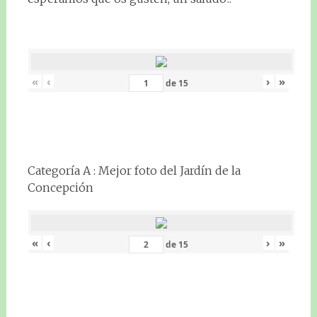
«
‹
›
»
de
15
Categoría A : Mejor foto del Jardín de la
Concepción
«
‹
›
»
de
15