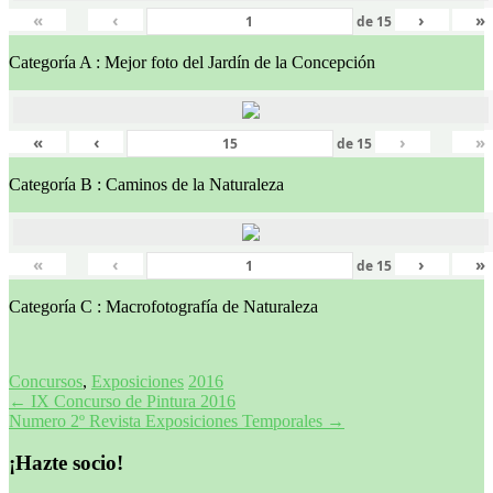
«
‹
›
»
de
15
Categoría A : Mejor foto del Jardín de la Concepción
«
‹
›
»
de
15
Categoría B : Caminos de la Naturaleza
«
‹
›
»
de
15
Categoría C : Macrofotografía de Naturaleza
Concursos
,
Exposiciones
2016
Navegación
←
IX Concurso de Pintura 2016
Numero 2º Revista Exposiciones Temporales
→
de
entradas
¡Hazte socio!