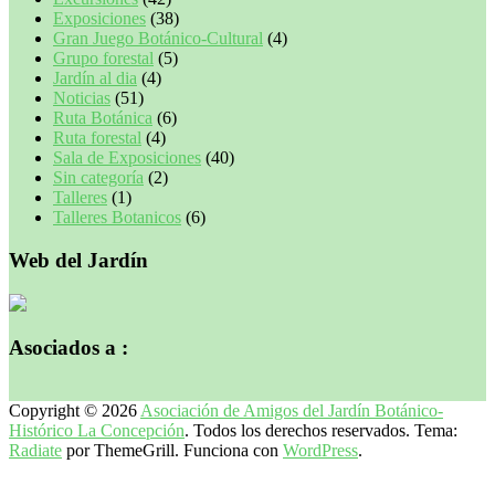
Exposiciones
(38)
Gran Juego Botánico-Cultural
(4)
Grupo forestal
(5)
Jardín al dia
(4)
Noticias
(51)
Ruta Botánica
(6)
Ruta forestal
(4)
Sala de Exposiciones
(40)
Sin categoría
(2)
Talleres
(1)
Talleres Botanicos
(6)
Web del Jardín
Asociados a :
Copyright © 2026
Asociación de Amigos del Jardín Botánico-
Histórico La Concepción
. Todos los derechos reservados. Tema:
Radiate
por ThemeGrill. Funciona con
WordPress
.