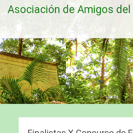
Saltar
Asociación de Amigos del 
al
contenido
Finalistas X Concurso de 