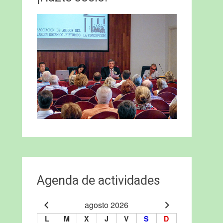
Agenda de actividades
agosto 2026
L
M
X
J
V
S
D