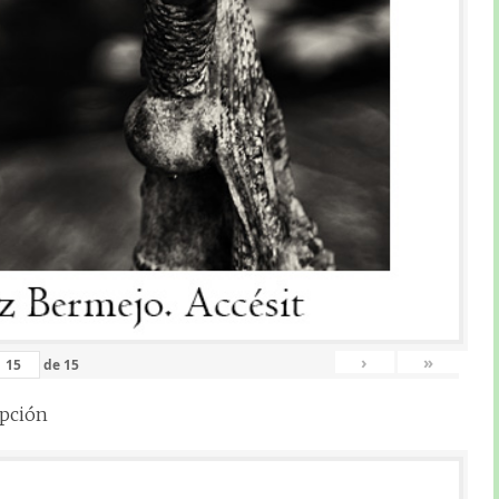
›
»
de
15
epción