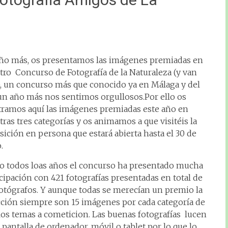
ño más, os presentamos las imágenes premiadas en
tro Concurso de Fotografía de la Naturaleza (y van
), un concurso más que conocido ya en Málaga y del
un año más nos sentimos orgullosos.Por ello os
ramos aquí las imágenes premiadas este año en
ras tres categorías y os animamos a que visitéis la
sición en persona que estará abierta hasta el 30 de
.
 todos loas años el concurso ha presentado mucha
icipación con 421 fotografías presentadas en total de
fotógrafos. Y aunque todas se merecían un premio la
cción siempre son 15 imágenes por cada categoría de
 los temas a cometicion. Las buenas fotografías lucen
pantalla de ordenador, móvil o tablet por lo que lo