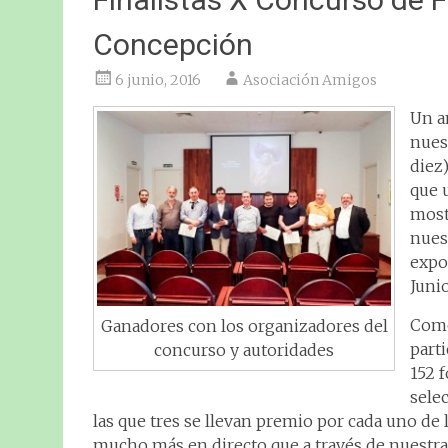
Concepción
6 junio, 2016
Asociación Amigos
Un a
nues
diez
que 
most
nuest
expo
Junio
Como
Ganadores con los organizadores del
part
concurso y autoridades
152 
sele
las que tres se llevan premio por cada uno de
mucho más en directo que a través de nuestra 