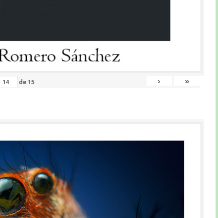
›
»
de
15