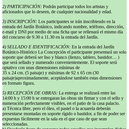
2) PARTICIPACIÓN:
Podrán participar todos los artistas y
aficionados que lo deseen, de cualquier nacionalidad y edad.
3) INSCRIPCIÓN:
Los participantes se irán inscribiendo en la
entrada del Jardín Botánico, indicando nombre, teléfono, dirección,
e-mail y DNI por medio de una ficha que se rellenará el mismo día
del concurso de 9.30 a 11.30 en la entrada del Jardín.
4) SELLADO E IDENTIFICACIÓN:
En la entrada del Jardín
Botánico-Histórico La Concepción el participante presentará un solo
soporte que deberá ser liso y blanco (lienzo, tablero, bastidor… )
que será sellado y numerado convenientemente. El soporte será
optativo con unas dimensiones mínimas de
35 x 24 cm. (5 paisaje) y máximas de 92 x 65 cm (30
paisaje)aproximadamente, aceptándose también estas dimensiones
en formato figura.
5) RECEPCIÓN DE OBRAS:
La entrega se realizará entre las
14:00 h y 15:00 h se entregaran las obras sin firmar y con el sello y
numeración perfectamente visibles, en el patio de la casa palacio.
a) Técnica libre, pero el óleo, el pastel o la acuarela deberán
presentarse montadas en soporte rígido o bastidor, a fin de poder ser
expuestas fácilmente en la sala en el que caso de que sean
seleccionadas.