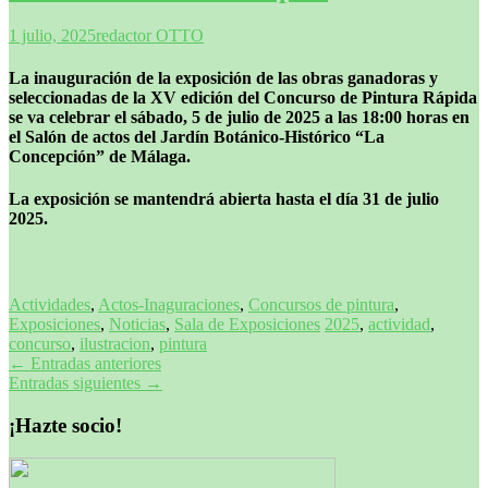
1 julio, 2025
redactor OTTO
La inauguración de la exposición de las obras ganadoras y
seleccionadas de la XV edición del Concurso de Pintura Rápida
se va celebrar el sábado, 5 de julio de 2025 a las 18:00 horas en
el Salón de actos del Jardín Botánico-Histórico “La
Concepción” de Málaga.
La exposición se mantendrá abierta hasta el día 31 de julio
2025.
Actividades
,
Actos-Inaguraciones
,
Concursos de pintura
,
Exposiciones
,
Noticias
,
Sala de Exposiciones
2025
,
actividad
,
concurso
,
ilustracion
,
pintura
Navegación
←
Entradas anteriores
Entradas siguientes
→
de
entradas
¡Hazte socio!