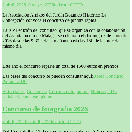
8 abril, 2026
10 mayo, 2026
redactor OTTO
La Asociación Amigos del Jardín Botánico Histórico La
Concepción convoca el concurso de pintura rápida.
La XVI edición del concurso, que se organiza con la colaboración
del Ayuntamiento de Málaga, se celebrará el domingo 7 de junio de
2026 desde las 9.30 h de la mañana hasta las 15h de la tarde del
mismo día.
Este año el concurso reparte un total de 1500 euros en premios.
Las bases del concurso se pueden consultar aquí:
Bases-Concurso-
Pintura-2026
Actividades
,
Concursos
,
Concursos de pintura
,
Noticias
2026
,
actividad
,
concurso
,
pintura
Concurso de fotografía 2026
8 abril, 2026
16 abril, 2026
redactor OTTO
Del 15 de abril al 17 de mayo se va a celebrar el XX concurso de