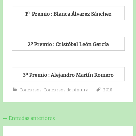
1º Premio : Blanca Álvarez Sánchez
2º Premio : Cristóbal León García
3º Premio : Alejandro Martín Romero
Concursos
,
Concursos de pintura
2018
Navegación
←
Entradas anteriores
de