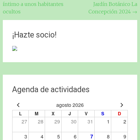
de
íntimo a unos habitantes
Jardín Botánico La
entradas
ocultos
Concepción 2024
→
¡Hazte socio!
Agenda de actividades
agosto 2026
L
M
X
J
V
S
D
27
28
29
30
31
1
2
3
4
5
6
7
8
9