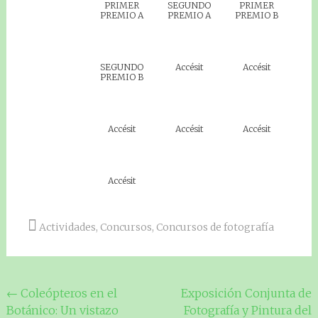
PRIMER
SEGUNDO
PRIMER
PREMIO A
PREMIO A
PREMIO B
SEGUNDO
Accésit
Accésit
PREMIO B
Accésit
Accésit
Accésit
Accésit
Actividades
,
Concursos
,
Concursos de fotografía
Navegación
←
Coleópteros en el
Exposición Conjunta de
Botánico: Un vistazo
Fotografía y Pintura del